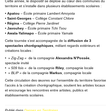
Cette année, le dispositif se déploie au cœur des communes du
territoire et s’installe dans plusieurs établissements scolaires :
•
Apatou
– École primaire
Lambert Amoyota
•
Saint-Georges
– Collège
Constant Chlore
•
Régina
– Collège
Pierre Jardinet
•
Javouhey
– École primaire
Tchi Tsou
•
Awala-Yalimapo
– École primaire
Yamale
Cette tournée s’est accompagnée de la
diffusion de 3
spectacles chorégraphiques
, mêlant regards extérieurs et
créations locales :
• »
Zig-Zag «
de la compagnie
Alexandra N’Possée
,
spectacle invité
• »
509 fois «
de la compagnie
Riley
, compagnie locale
• »
BLIP »
de la compagnie
Markus
, compagnie locale
Cette circulation des œuvres sur l’ensemble du territoire favorise
l’accès à la création chorégraphique, soutient les artistes locaux
et encourage les rencontres entre artistes, publics et
établissements scolaires.
Publié dans
Danses en Territoires